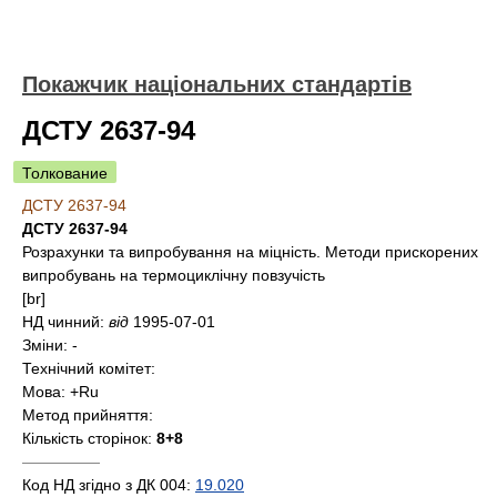
Покажчик національних стандартів
ДСТУ 2637-94
Толкование
ДСТУ 2637-94
ДСТУ 2637-94
Розрахунки та випробування на міцність. Методи прискорених
випробувань на термоциклічну повзучість
[br]
НД чинний:
від
1995-07-01
Зміни:
-
Технічний комітет:
Мова:
+Ru
Метод прийняття:
Кількість сторінок:
8+8
—————
Код НД згідно з ДК 004:
19.020