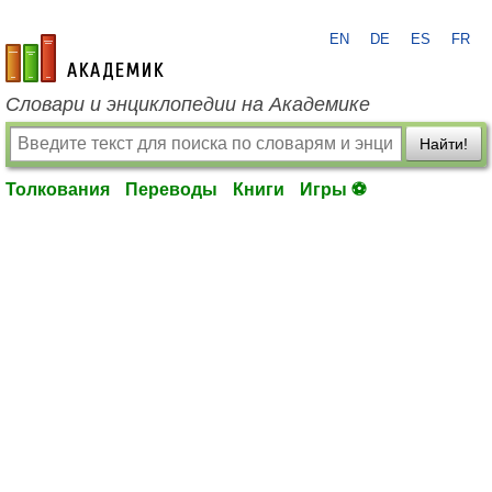
EN
DE
ES
FR
academic.ru
Словари и энциклопедии на Академике
Найти!
Толкования
Переводы
Книги
Игры ⚽