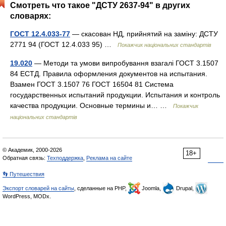
Смотреть что такое "ДСТУ 2637-94" в других
словарях:
ГОСТ 12.4.033-77
— скасован НД, прийнятий на заміну: ДСТУ
2771 94 (ГОСТ 12.4.033 95) …
Покажчик національних стандартів
19.020
— Методи та умови випробування взагалі ГОСТ 3.1507
84 ЕСТД. Правила оформления документов на испытания.
Взамен ГОСТ 3.1507 76 ГОСТ 16504 81 Система
государственных испытаний продукции. Испытания и контроль
качества продукции. Основные термины и… …
Покажчик
національних стандартів
© Академик, 2000-2026
18+
Обратная связь:
Техподдержка
,
Реклама на сайте
👣 Путешествия
Экспорт словарей на сайты
, сделанные на PHP,
Joomla,
Drupal,
WordPress, MODx.